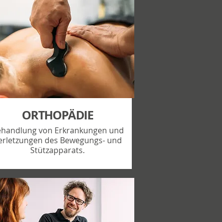
ORTHOPÄDIE
handlung von Erkrankungen und
erletzungen des Bewegungs- und
Stützapparats.