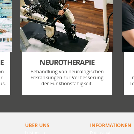
E
NEUROTHERAPIE
on
Behandlung von neurologischen
ur
Erkrankungen zur Verbesserung
us.
der Funktionsfähigkeit.
Le
ÜBER UNS
INFORMATIONEN
Leistungen
Datenschutz